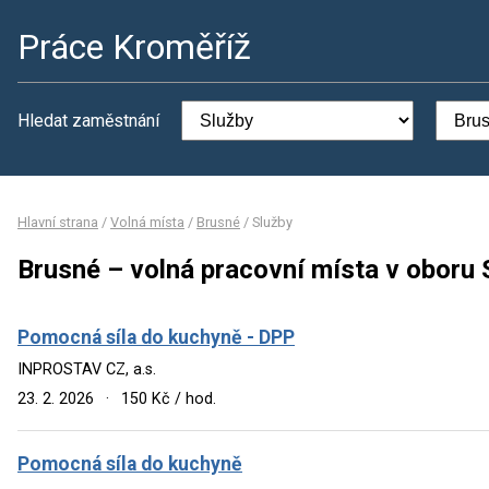
Práce Kroměříž
Hledat zaměstnání
Hlavní strana
/
Volná místa
/
Brusné
/
Služby
Brusné – volná pracovní místa v oboru 
Pomocná síla do kuchyně - DPP
INPROSTAV CZ, a.s.
23. 2. 2026
·
150 Kč / hod.
Pomocná síla do kuchyně