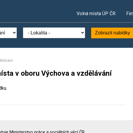
Volná místa ÚP ČR
Fir
Zobrazit nabídky
ělávání
ísta v oboru Výchova a vzdělávání
dku.
uje Ministerstvo práce a sociálních věcí ČR.