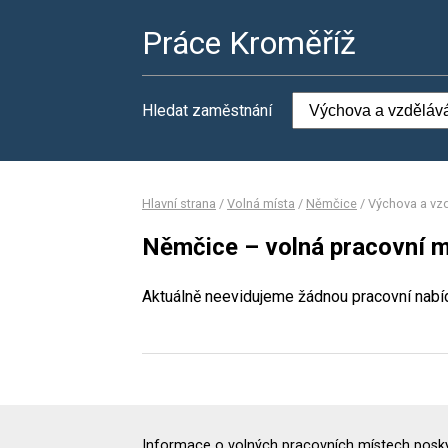
Práce Kroměříž
Hledat zaměstnání
Hlavní strana
/
Volná místa
/
Němčice
/
Výchova a vzd
Němčice – volná pracovní m
Aktuálně neevidujeme žádnou pracovní nabí
Informace o volných pracovních místech poskyt