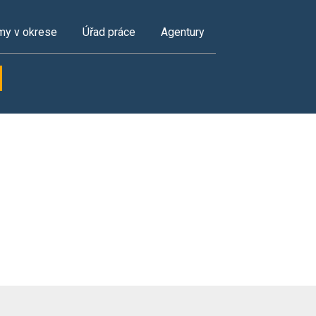
my v okrese
Úřad práce
Agentury