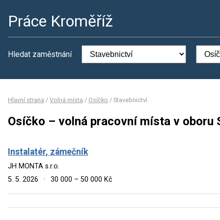
Práce Kroměříž
Hledat zaměstnání
Hlavní strana
/
Volná místa
/
Osíčko
/
Stavebnictví
Osíčko – volná pracovní místa v oboru 
Instalatér, zámečník
JH MONTA s.r.o.
5. 5. 2026
·
30 000 – 50 000 Kč