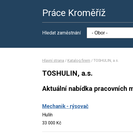
Práce Kroměříž
Hledat zaměstnání
Hlavní strana
/
Katalog firem
/
TOSHULIN, a.s.
TOSHULIN, a.s.
Aktuální nabídka pracovních m
Mechanik - rýsovač
Hulín
33 000 Kč