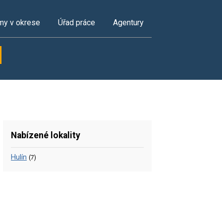
my v okrese
Úřad práce
Agentury
Nabízené lokality
Hulín
(7)