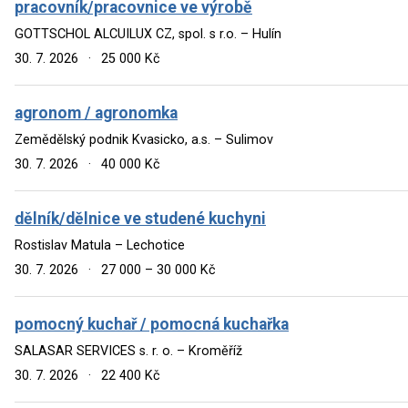
pracovník/pracovnice ve výrobě
GOTTSCHOL ALCUILUX CZ, spol. s r.o. – Hulín
30. 7. 2026
·
25 000 Kč
agronom / agronomka
Zemědělský podnik Kvasicko, a.s. – Sulimov
30. 7. 2026
·
40 000 Kč
dělník/dělnice ve studené kuchyni
Rostislav Matula – Lechotice
30. 7. 2026
·
27 000 – 30 000 Kč
pomocný kuchař / pomocná kuchařka
SALASAR SERVICES s. r. o. – Kroměříž
30. 7. 2026
·
22 400 Kč