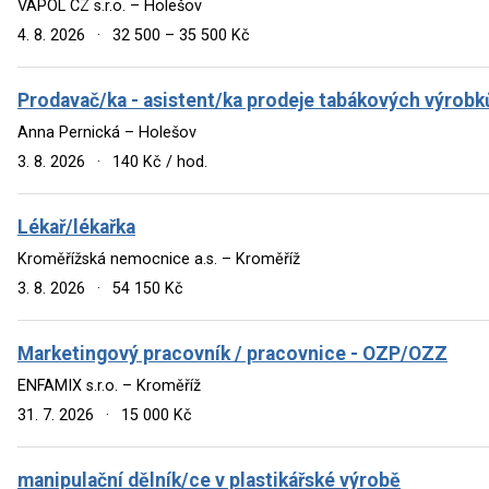
VAPOL CZ s.r.o. – Holešov
4. 8. 2026
·
32 500 – 35 500 Kč
Prodavač/ka - asistent/ka prodeje tabákových výrob
Anna Pernická – Holešov
3. 8. 2026
·
140 Kč / hod.
Lékař/lékařka
Kroměřížská nemocnice a.s. – Kroměříž
3. 8. 2026
·
54 150 Kč
Marketingový pracovník / pracovnice - OZP/OZZ
ENFAMIX s.r.o. – Kroměříž
31. 7. 2026
·
15 000 Kč
manipulační dělník/ce v plastikářské výrobě