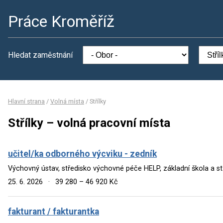
Práce Kroměříž
Hledat zaměstnání
Hlavní strana
/
Volná místa
/
Střílky
Střílky – volná pracovní místa
učitel/ka odborného výcviku - zedník
Výchovný ústav, středisko výchovné péče HELP, základní škola a st
25. 6. 2026
·
39 280 – 46 920 Kč
fakturant / fakturantka