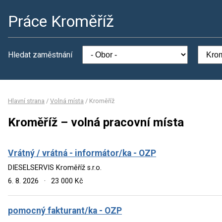
Práce Kroměříž
Hledat zaměstnání
Hlavní strana
/
Volná místa
/
Kroměříž
Kroměříž – volná pracovní místa
Vrátný / vrátná - informátor/ka - OZP
DIESELSERVIS Kroměříž s.r.o.
6. 8. 2026
·
23 000 Kč
pomocný fakturant/ka - OZP