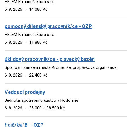
HELEMIK manufaktura s.r.o.
6. 8. 2026
·
14 080 Kč
pomocný dílenský pracovník/ce - OZP
HELEMIK manufaktura s.r.o.
6. 8. 2026
·
11 880 Kč
úklidový pracovník/ce - plavecký bazén
Sportovní zařízení města Kroměříže, příspěvková organizace
6. 8. 2026
·
22 400 Kč
Vedoucí prodejny
Jednota, spotřební družstvo v Hodoníně
6. 8. 2026
·
35 000 – 38 500 Kč
řidič/ka "B" - OZP