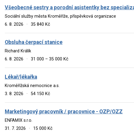
Všeobecné sestry a porodní asistentky bez specializ
Sociální služby města Kroměříže, příspěvková organizace
6. 8. 2026
·
35 840 Kč
Obsluha čerpací stanice
Richard Králík
6. 8. 2026
·
31 000 – 35 000 Kč
Lékař/lékařka
Kroměřížská nemocnice a.s.
3. 8. 2026
·
54 150 Kč
Marketingový pracovník / pracovnice - OZP/OZZ
ENFAMIX s.r.o.
31. 7. 2026
·
15 000 Kč