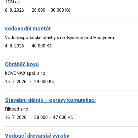
TON a.s.
6. 8. 2026
·
26 000 – 30 000 Kč
vodovodní montér
Vodohospodářské stavby s.r.o. Bystřice pod Hostýnem
4. 8. 2026
·
40 000 Kč
Obráběč kovů
KOVONAX spol. s r.o.
16. 7. 2026
·
29 000 Kč
Stavební dělník – opravy komunikací
Fillroad s.r.o.
16. 7. 2026
·
38 000 – 47 000 Kč
Vedoucí dřevařské výroby