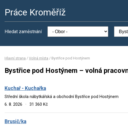
Práce Kroměříž
Hledat zaměstnání
Hlavní strana
/
Volná místa
/
Bystřice pod Hostýnem
Bystřice pod Hostýnem – volná pracovn
Kuchař - Kuchařka
Střední škola nábytkářská a obchodní Bystřice pod Hostýnem
6. 8. 2026
·
31 360 Kč
Brusič/ka