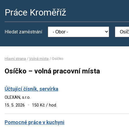
Práce Kroměříž
Hledat zaměstnání
Hlavní strana
/
Volná místa
/
Osíčko
Osíčko – volná pracovní místa
Účtující čísník, servírka
OLEXAN, s.r.o.
15. 5. 2026
·
150 Kč / hod.
Pomocné práce v kuchyni