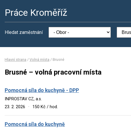
Práce Kroměříž
Hledat zaměstnání
Hlavní strana
/
Volná místa
/
Brusné
Brusné – volná pracovní místa
Pomocná síla do kuchyně - DPP
INPROSTAV CZ, a.s.
23. 2. 2026
·
150 Kč / hod.
Pomocná síla do kuchyně