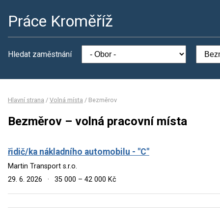
Práce Kroměříž
Hledat zaměstnání
Hlavní strana
/
Volná místa
/
Bezměrov
Bezměrov – volná pracovní místa
řidič/ka nákladního automobilu - "C"
Martin Transport s.r.o.
29. 6. 2026
·
35 000 – 42 000 Kč