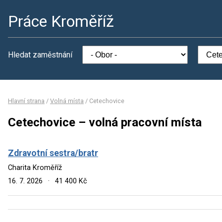
Práce Kroměříž
Hledat zaměstnání
Hlavní strana
/
Volná místa
/
Cetechovice
Cetechovice – volná pracovní místa
Zdravotní sestra/bratr
Charita Kroměříž
16. 7. 2026
·
41 400 Kč