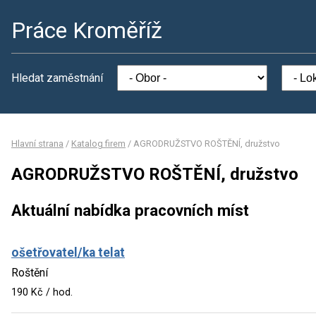
Práce Kroměříž
Hledat zaměstnání
Hlavní strana
/
Katalog firem
/
AGRODRUŽSTVO ROŠTĚNÍ, družstvo
AGRODRUŽSTVO ROŠTĚNÍ, družstvo
Aktuální nabídka pracovních míst
ošetřovatel/ka telat
Roštění
190 Kč / hod.