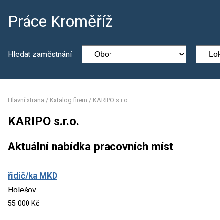
Práce Kroměříž
Hledat zaměstnání
Hlavní strana
/
Katalog firem
/
KARIPO s.r.o.
KARIPO s.r.o.
Aktuální nabídka pracovních míst
řidič/ka MKD
Holešov
55 000 Kč