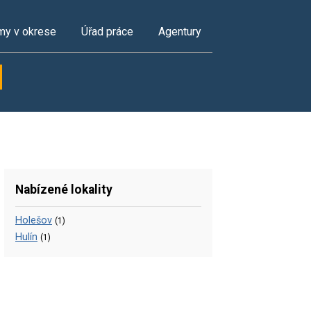
my v okrese
Úřad práce
Agentury
Nabízené lokality
Holešov
(1)
Hulín
(1)