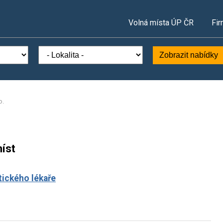
Volná místa ÚP ČR
Fir
Zobrazit nabídky
o.
íst
tického lékaře