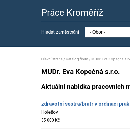
Práce Kroměříž
Hledat zaměstnání
Hlavní strana
/
Katalog firem
/
MUDr. Eva Kopečná s.r.
MUDr. Eva Kopečná s.r.o.
Aktuální nabídka pracovních m
zdravotní sestra/bratr v ordinaci prak
Holešov
35 000 Kč