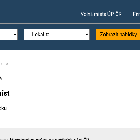
Volná místa ÚP ČR
Fir
Zobrazit nabídky
s.r.o.
.
íst
dku.