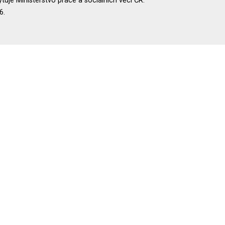
uje Ministerstvo práce a sociálních věcí ČR.
6.