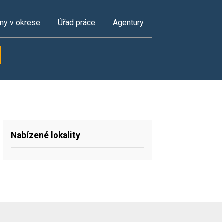
my v okrese
Úřad práce
Agentury
Nabízené lokality