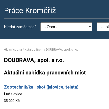
Práce Kroměříž
Hledat zaměstnání
Hlavní strana
/
Katalog firem
/
DOUBRAVA, spol. s r.o.
DOUBRAVA, spol. s r.o.
Aktuální nabídka pracovních míst
Zootechnik/ka - skot (jalovice, telata)
Ludslavice
35 000 Kč