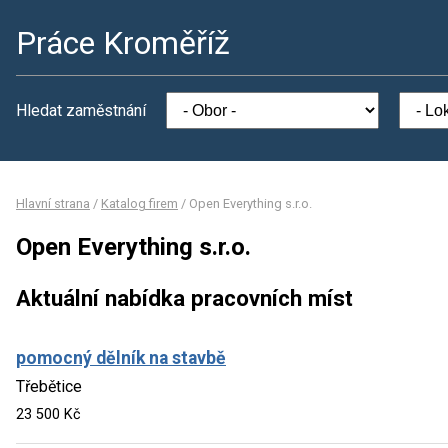
Práce Kroměříž
Hledat zaměstnání
Hlavní strana
/
Katalog firem
/
Open Everything s.r.o.
Open Everything s.r.o.
Aktuální nabídka pracovních míst
pomocný dělník na stavbě
Třebětice
23 500 Kč