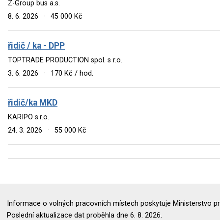
Z-Group bus a.s.
8. 6. 2026
·
45 000 Kč
řidič / ka - DPP
TOPTRADE PRODUCTION spol. s r.o.
3. 6. 2026
·
170 Kč / hod.
řidič/ka MKD
KARIPO s.r.o.
24. 3. 2026
·
55 000 Kč
Informace o volných pracovních místech poskytuje Ministerstvo pr
Poslední aktualizace dat proběhla dne 6. 8. 2026.