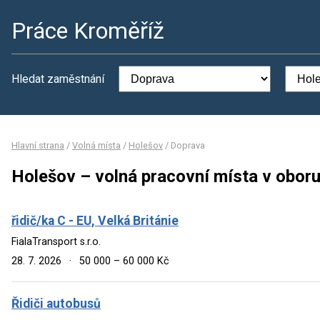
Práce Kroměříž
Hledat zaměstnání
Hlavní strana
/
Volná místa
/
Holešov
/
Doprava
Holešov – volná pracovní místa v obor
řidič/ka C - EU, Velká Británie
FialaTransport s.r.o.
28. 7. 2026
·
50 000 – 60 000 Kč
Řidiči autobusů