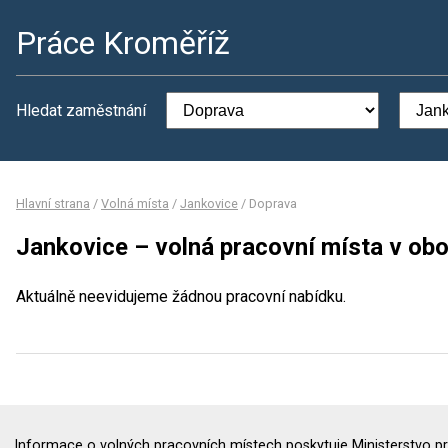
Práce Kroměříž
Hledat zaměstnání
Hlavní strana
/
Volná místa
/
Jankovice
/
Doprava
Jankovice – volná pracovní místa v ob
Aktuálně neevidujeme žádnou pracovní nabídku.
Informace o volných pracovních místech poskytuje Ministerstvo pr