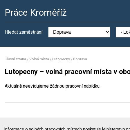
Práce Kroměříž
Hledat zaměstnání
Hlavní strana
/
Volná místa
/
Lutopecny
/
Doprava
Lutopecny – volná pracovní místa v ob
Aktuálně neevidujeme žádnou pracovní nabídku.
Informace o volných pracovních místech poskytuje Ministerstvo pr