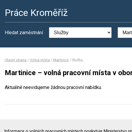
Práce Kroměříž
Hledat zaměstnání
Hlavní strana
/
Volná místa
/
Martinice
/
Služby
Martinice – volná pracovní místa v obo
Aktuálně neevidujeme žádnou pracovní nabídku.
Informace o volných pracovních místech poskytuje Ministerstvo pr