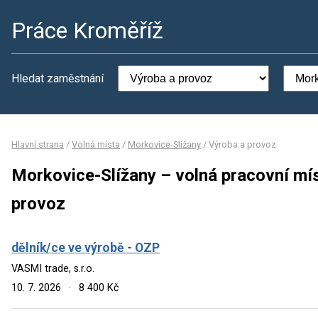
Práce Kroměříž
Hledat zaměstnání
Hlavní strana
/
Volná místa
/
Morkovice-Slížany
/
Výroba a provoz
Morkovice-Slížany – volná pracovní mí
provoz
dělník/ce ve výrobě - OZP
VASMI trade, s.r.o.
10. 7. 2026
·
8 400 Kč