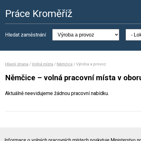
Práce Kroměříž
Hledat zaměstnání
Hlavní strana
/
Volná místa
/
Němčice
/
Výroba a provoz
Němčice – volná pracovní místa v obor
Aktuálně neevidujeme žádnou pracovní nabídku.
Informace o volných pracovních místech poskytuje Ministerstvo pr