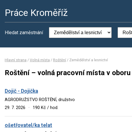
Práce Kroměříž
Hledat zaměstnání
Hlavní strana
/
Volná místa
/
Roštění
/
Zemědělství a lesnictví
Roštění – volná pracovní místa v oboru
Dojič - Dojička
AGRODRUŽSTVO ROŠTĚNÍ, družstvo
29. 7. 2026
·
190 Kč / hod.
ošetřovatel/ka telat