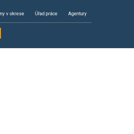
my v okrese
Úřad práce
Agentury