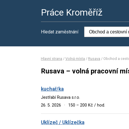
Práce Kroměříž
Hledat zaměstnání
Hlavní strana
/
Volná místa
/
Rusava
/
Obchod a cesto
Rusava – volná pracovní mí
kuchař/ka
Jestřabí Rusava s.r.o.
26. 5. 2026
·
150 – 200 Kč / hod.
Uklízeč / Uklízečka