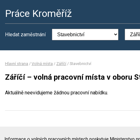
Práce Kroměříž
Hledat zaměstnání
Hlavní strana
/
Volná místa
/
Záříčí
/
Stavebnictví
Záříčí – volná pracovní místa v oboru S
Aktuálně neevidujeme žádnou pracovní nabídku.
Informace o volných pracovních místech poskytuje Ministerstvo pr