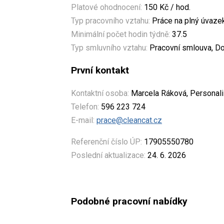
Platové ohodnocení:
150 Kč / hod.
Typ pracovního vztahu:
Práce na plný úvaze
Minimální počet hodin týdně:
37.5
Typ smluvního vztahu:
Pracovní smlouva, Do
První kontakt
Kontaktní osoba:
Marcela Ráková, Personalis
Telefon:
596 223 724
E-mail:
prace@cleancat.cz
Referenční číslo ÚP:
17905550780
Poslední aktualizace:
24. 6. 2026
Podobné pracovní nabídky