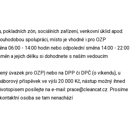
, pokladních zón, sociálních zařízení, venkovní úklid apod.
louhodobou spolupráci, místo je vhodné i pro OZP
směna 06:00 - 14:00 hodin nebo odpolední směna 14:00 - 22:00
směn a jejich délku si dohodnete s naším vedoucím
ácený úvazek pro OZP) nebo na DPP či DPČ (o víkendu), u
náborový příspěvek ve výši 20 000 Kč, nástup možný ihned
ivotopisem posílejte na e-mail: prace@cleancat.cz. Prosíme
, kontaktní osoba se tam nenachází