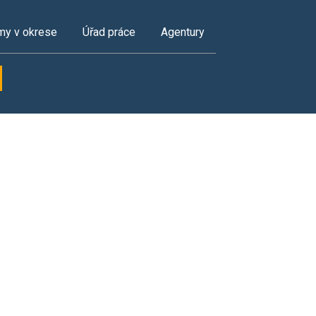
my v okrese
Úřad práce
Agentury