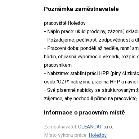
Poznámka zaměstnavatele
pracoviště Holešov
- Náplň práce: úklid prodejny, zázemí, skladu
- Požadujeme: pečlivost, zodpovědnost a d
- Pracovní doba: pondělí až neděle, ranní 
hodin, občasná výpomoc o víkendu, rozpis 
pracovníkem
- Nabízíme: stabilní práci HPP (plný či zkr
osob "OZP" nabízíme práci na HPP a navíc 
- Své písemné nabídky se strukturovaným ž
zájemce, aby nechodili přímo na pracoviště
Informace o pracovním místě
Zaměstnavatel:
CLEANCAT s.r.o.
Místo výkonu práce:
Holešov