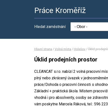
Práce Kroměříž
Hledat zaměstnání
Hlavní strana
/
Volná místa
/
Holešov
/
Úklid prodejní
Úklid prodejních prostor
CLEANCAT s.r.o. nabízí 2 volná pracovní míst
plný nebo zkrácený úvazek v jednosměnné
práce/Dohoda o pracovní činnosti s ohodno
Základní + praktická škola. Místem pracoviš
vhodná i pro absolventy, osoby se zdravotn
vám poskytne Marcela Ráková, tel.: 596 223