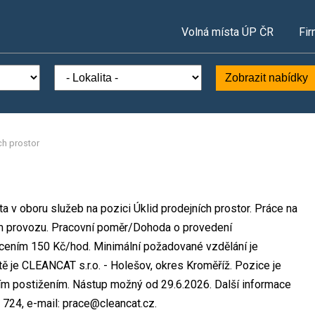
Volná místa ÚP ČR
Fir
Zobrazit nabídky
ch prostor
a v oboru služeb na pozici Úklid prodejních prostor. Práce na
m provozu. Pracovní poměr/Dohoda o provedení
cením 150 Kč/hod. Minimální požadované vzdělání je
tě je CLEANCAT s.r.o. - Holešov, okres Kroměříž. Pozice je
ím postižením. Nástup možný od 29.6.2026. Další informace
 724, e-mail: prace@cleancat.cz.