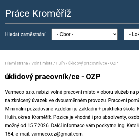
Práce Kroměříž
Hledat zaměstnání
Hlavní strana
/
Volná místa
/
Hulín
/
úklidový pracovník/ce - OZP
úklidový pracovník/ce - OZP
Varmeco s.r.o. nabízí volné pracovní místo v oboru služeb na 
na zkrácený úvazek ve dvousměnném provozu. Pracovní pom
Minimální požadované vzdělání je Základní + praktická škola. M
Hulín, okres Kroměříž. Pozice je vhodná i pro absolventy, os
možný od 15.7.2026. Další informace vám poskytne Ing. Kateřin
184, e-mail: varmeco.cz@gmail.com.