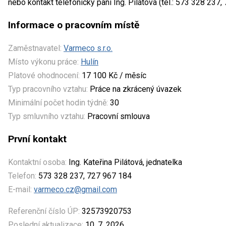
nebo kontakt telefonicky paní Ing. Pilátová (tel.: 573 328 237
Informace o pracovním místě
Zaměstnavatel:
Varmeco s.r.o.
Místo výkonu práce:
Hulín
Platové ohodnocení:
17 100 Kč / měsíc
Typ pracovního vztahu:
Práce na zkrácený úvazek
Minimální počet hodin týdně:
30
Typ smluvního vztahu:
Pracovní smlouva
První kontakt
Kontaktní osoba:
Ing. Kateřina Pilátová, jednatelka
Telefon:
573 328 237, 727 967 184
E-mail:
varmeco.cz@gmail.com
Referenční číslo ÚP:
32573920753
Poslední aktualizace:
10. 7. 2026