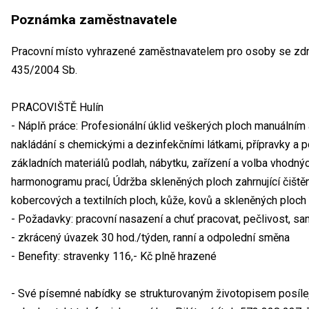
Poznámka zaměstnavatele
Pracovní místo vyhrazené zaměstnavatelem pro osoby se zdra
435/2004 Sb.
PRACOVIŠTĚ Hulín
- Náplň práce: Profesionální úklid veškerých ploch manuálním
nakládání s chemickými a dezinfekčními látkami, přípravky a 
základních materiálů podlah, nábytku, zařízení a volba vhodn
harmonogramu prací, Údržba skleněných ploch zahrnující čištění 
kobercových a textilních ploch, kůže, kovů a skleněných ploch
- Požadavky: pracovní nasazení a chuť pracovat, pečlivost, 
- zkrácený úvazek 30 hod./týden, ranní a odpolední směna
- Benefity: stravenky 116,- Kč plně hrazené
- Své písemné nabídky se strukturovaným životopisem posíle