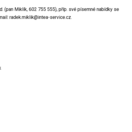
od. (pan Miklík, 602 755 555), příp. své písemné nabídky se
ail: radek.miklik@intea-service.cz.
k