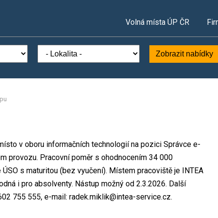
Volná místa ÚP ČR
Fir
Zobrazit nabídky
opu
místo v oboru informačních technologií na pozici Správce e-
ém provozu. Pracovní poměr s ohodnocením 34 000
 ÚSO s maturitou (bez vyučení). Místem pracoviště je INTEA
hodná i pro absolventy. Nástup možný od 2.3.2026. Další
602 755 555, e-mail: radek.miklik@intea-service.cz.