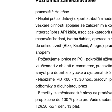
Poznámka zaměstnavatele
pracoviště Holešov
- Náplní práce: datový export atributů a h
veškeré činnosti spojené se založením a konf
integrací přes API klíče, asociace kategorií
mapování hodnot, tvorba šablon, operace s n
do online tržišť (Alza, Kaufland, Allegro), p
shopem
- Požadujeme: práce na PC - pokročilá uživa
zkušenosti z oblasti e-commerce, pracovito
smysl pro detail, analytické a systematické m
- Nabízíme: PD 7:00 - 15:30 hod., pracovní 
odborníky s dlouholetou praxí
- Benefity: zaměstnanecké slevy na prodáva
proplacené do 100 % platu pro Vaše osobní p
129,50 Kč/1 den., 13 plat.