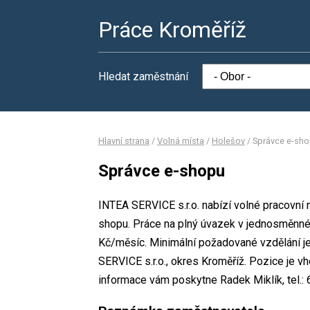
Práce Kroměříž
Hledat zaměstnání
Hlavní strana
/
Volná místa
/
Holešov
/
Správce e-sh
Správce e-shopu
INTEA SERVICE s.r.o. nabízí volné pracovní 
shopu. Práce na plný úvazek v jednosměnn
Kč/měsíc. Minimální požadované vzdělání je
SERVICE s.r.o., okres Kroměříž. Pozice je v
informace vám poskytne Radek Miklík, tel.: 