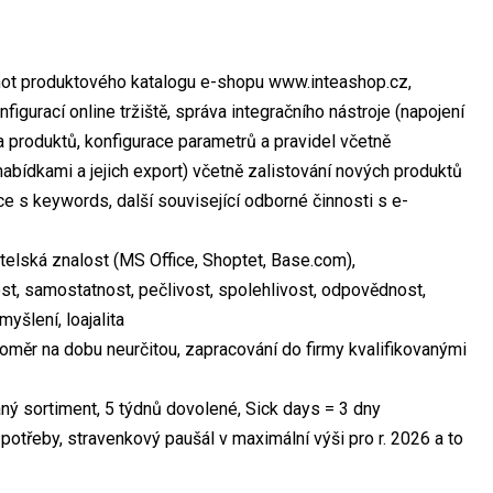
odnot produktového katalogu e-shopu www.inteashop.cz,
igurací online tržiště, správa integračního nástroje (napojení
 a produktů, konfigurace parametrů a pravidel včetně
abídkami a jejich export) včetně zalistování nových produktů
ráce s keywords, další související odborné činnosti s e-
telská znalost (MS Office, Shoptet, Base.com),
st, samostatnost, pečlivost, spolehlivost, odpovědnost,
yšlení, loajalita
poměr na dobu neurčitou, zapracování do firmy kvalifikovanými
ný sortiment, 5 týdnů dovolené, Sick days = 3 dny
otřeby, stravenkový paušál v maximální výši pro r. 2026 a to