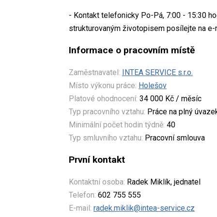
- Kontakt telefonicky Po-Pá, 7:00 - 15:30 h
strukturovaným životopisem posílejte na e-m
Informace o pracovním místě
Zaměstnavatel:
INTEA SERVICE s.r.o.
Místo výkonu práce:
Holešov
Platové ohodnocení:
34 000 Kč / měsíc
Typ pracovního vztahu:
Práce na plný úvaze
Minimální počet hodin týdně:
40
Typ smluvního vztahu:
Pracovní smlouva
První kontakt
Kontaktní osoba:
Radek Miklík, jednatel
Telefon:
602 755 555
E-mail:
radek.miklik@intea-service.cz