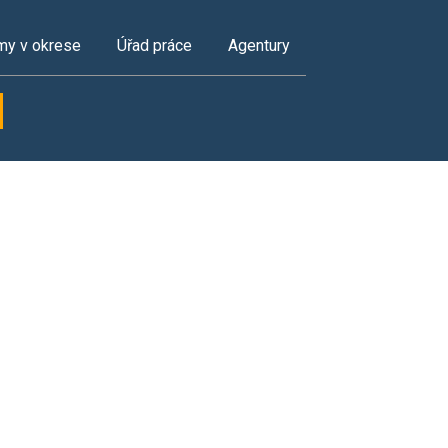
my v okrese
Úřad práce
Agentury