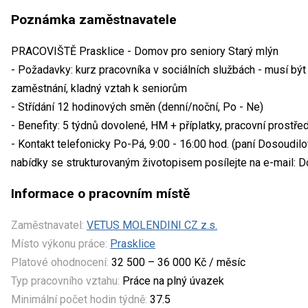
Poznámka zaměstnavatele
PRACOVIŠTĚ Prasklice - Domov pro seniory Starý mlýn
- Požadavky: kurz pracovníka v sociálních službách - musí bý
zaměstnání, kladný vztah k seniorům
- Střídání 12 hodinových směn (denní/noční, Po - Ne)
- Benefity: 5 týdnů dovolené, HM + příplatky, pracovní prostřed
- Kontakt telefonicky Po-Pá, 9:00 - 16:00 hod. (paní Dosoudilo
nabídky se strukturovaným životopisem posílejte na e-mail:
Informace o pracovním místě
Zaměstnavatel:
VETUS MOLENDINI CZ z.s.
Místo výkonu práce:
Prasklice
Platové ohodnocení:
32 500 – 36 000 Kč / měsíc
Typ pracovního vztahu:
Práce na plný úvazek
Minimální počet hodin týdně:
37.5