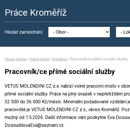
Práce Kroměříž
Hledat zaměstnání
Hlavní strana
/
Volná místa
/
Prasklice
/
Pracovník/ce přímé sociální služby
Pracovník/ce přímé sociální služby
VETUS MOLENDINI CZ z.s. nabízí volné pracovní místo v oboru
přímé sociální služby. Práce na plný úvazek v nepřetržitém 
32 500 do 36 000 Kč/měsíc. Minimální požadované vzdělání je
pracoviště je VETUS MOLENDINI CZ z.s., okres Kroměříž. Pozi
možný od 1.5.2026. Další informace vám poskytne Eva Dosoudil
DosoudilovaEva@seznam.cz.