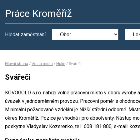
Práce Kroměříž
Hledat zaměstnání
Hlavní strana
/
Volná místa
/
Hulín
/
Svářeči
Svářeči
KOVOGOLD s.r.o. nabízí volné pracovní místo v oboru výroby a
úvazek v jednosměnném provozu. Pracovní poměr s ohodnoce
Minimální požadované vzdělání je Nižší střední odborné. Míste
okres Kroměříž. Pozice je vhodná i pro absolventy. Nástup m
poskytne Vladyslav Kozerenko, tel.: 608 181 800, e-mail: k