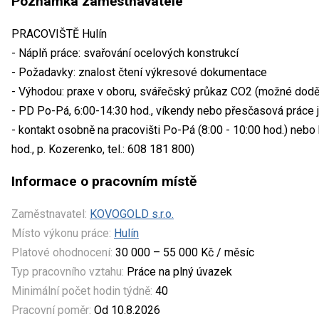
Poznámka zaměstnavatele
PRACOVIŠTĚ Hulín
- Náplň práce: svařování ocelových konstrukcí
- Požadavky: znalost čtení výkresové dokumentace
- Výhodou: praxe v oboru, svářečský průkaz CO2 (možné doděla
- PD Po-Pá, 6:00-14:30 hod., víkendy nebo přesčasová práce 
- kontakt osobně na pracovišti Po-Pá (8:00 - 10:00 hod.) nebo
hod., p. Kozerenko, tel.: 608 181 800)
Informace o pracovním místě
Zaměstnavatel:
KOVOGOLD s.r.o.
Místo výkonu práce:
Hulín
Platové ohodnocení:
30 000 – 55 000 Kč / měsíc
Typ pracovního vztahu:
Práce na plný úvazek
Minimální počet hodin týdně:
40
Pracovní poměr:
Od 10.8.2026