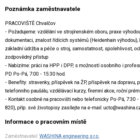
Poznámka zaměstnavatele
PRACOVIŠTĚ Chvalčov
- Požadujeme: vzdělání ve strojírenském oboru, praxe výhodou
dokumentaci, znalost řídících systémů (Heidenhain výhodou), k
základní údržba a péče o stroj, samostatnost, spolehlivost, o
zodpovědný přístup
- Nabízíme: práci na HPP i DPP, s možností osobního i profes
PD Po-Pá, 7:00 - 15:30 hod.
- Benefity: stravenky, příspěvek na ŽP, příspěvek na dopravu,
telefonního paušálu, vzdělávací kurzy, firemní akce, roční prém
- Kontakt osobně na pracovišti nebo telefonicky Po-Pá, 7:30 - 
820), příp. své životopisy zasílejte na e-mail: ucto@washina.c
Informace o pracovním místě
Zaměstnavatel:
WASHINA engineering s.r.o.