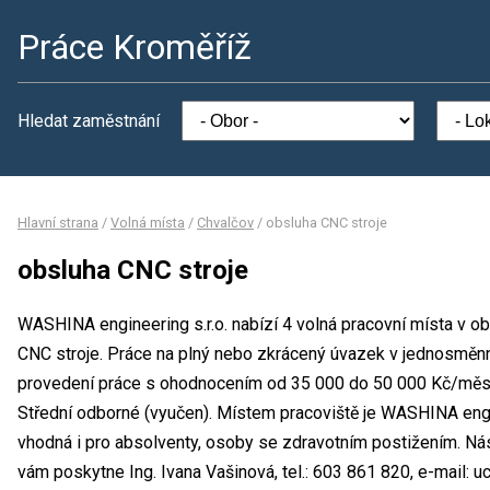
Práce Kroměříž
Hledat zaměstnání
Hlavní strana
/
Volná místa
/
Chvalčov
/
obsluha CNC stroje
obsluha CNC stroje
WASHINA engineering s.r.o. nabízí 4 volná pracovní místa v o
CNC stroje. Práce na plný nebo zkrácený úvazek v jednosmě
provedení práce s ohodnocením od 35 000 do 50 000 Kč/měsí
Střední odborné (vyučen). Místem pracoviště je WASHINA engin
vhodná i pro absolventy, osoby se zdravotním postižením. Ná
vám poskytne Ing. Ivana Vašinová, tel.: 603 861 820, e-mail: 