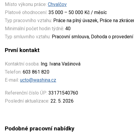
Místo výkonu práce:
Chvalčov
Platové ohodnocení:
35 000 – 50 000 Kč / měsíc
Typ pracovního vztahu:
Práce na plný úvazek, Práce na zkrác
Minimální počet hodin týdně:
40
Typ smluvního vztahu:
Pracovní smlouva, Dohoda o provedení
První kontakt
Kontaktní osoba:
Ing. Ivana Vašinová
Telefon:
603 861 820
E-mail:
ucto@washina.cz
Referenční číslo ÚP:
33171540760
Poslední aktualizace:
22. 5. 2026
Podobné pracovní nabídky