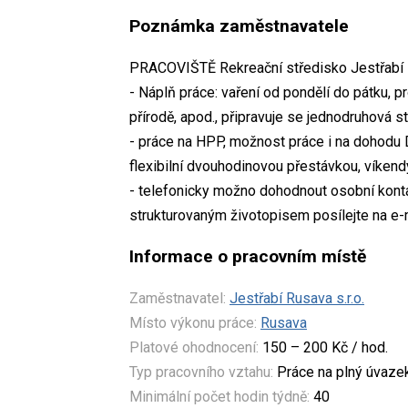
Poznámka zaměstnavatele
PRACOVIŠTĚ Rekreační středisko Jestřabí
- Náplň práce: vaření od pondělí do pátku, p
přírodě, apod., připravuje se jednodruhová s
- práce na HPP, možnost práce i na dohodu 
flexibilní dvouhodinovou přestávkou, víkend
- telefonicky možno dohodnout osobní konta
strukturovaným životopisem posílejte na e-m
Informace o pracovním místě
Zaměstnavatel:
Jestřabí Rusava s.r.o.
Místo výkonu práce:
Rusava
Platové ohodnocení:
150 – 200 Kč / hod.
Typ pracovního vztahu:
Práce na plný úvaze
Minimální počet hodin týdně:
40