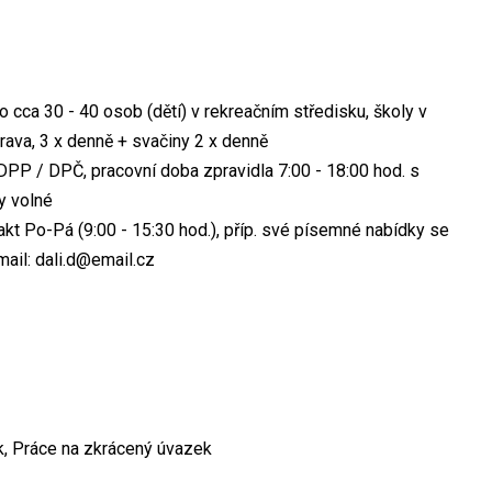
ro cca 30 - 40 osob (dětí) v rekreačním středisku, školy v
trava, 3 x denně + svačiny 2 x denně
DPP / DPČ, pracovní doba zpravidla 7:00 - 18:00 hod. s
y volné
kt Po-Pá (9:00 - 15:30 hod.), příp. své písemné nabídky se
ail: dali.d@email.cz
k, Práce na zkrácený úvazek