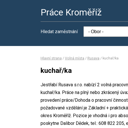
Práce Kroměříž
Hledat zaměstnání
Hlavní strana
/
Volná místa
/
Rusava
/
kuchař/ka
kuchař/ka
Jestřabí Rusava s.r.o. nabízí 2 volná praco
kuchař/ka. Práce na plný nebo zkrácený ú
provedení práce/Dohoda o pracovní činnost
požadované vzdělání je Základní + praktická 
okres Kroměříž. Pozice je vhodná i pro abs
poskytne Dalibor Dědek, tel.: 608 822 205, e