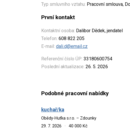
Typ smluvního vztahu:
Pracovní smlouva, Do
První kontakt
Kontaktní osoba:
Dalibor Dědek, jendatel
Telefon:
608 822 205
E-mail:
dali.d@email.cz
Referenční číslo ÚP:
33180600754
Poslední aktualizace:
26. 5. 2026
Podobné pracovní nabídky
kuchař/ka
Obědy-Huťka s.r.o. – Zdounky
29. 7. 2026
·
40 000 Kč