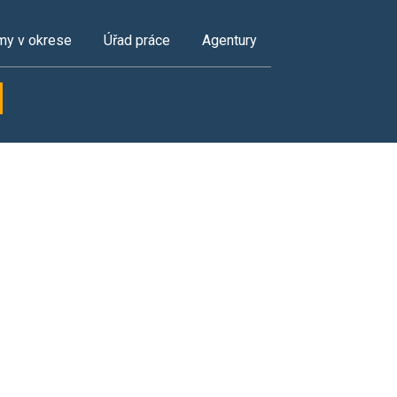
my v okrese
Úřad práce
Agentury