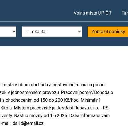
Volná místa ÚP ČR
Fir
Zobrazit nabídky
vní místa v oboru obchodu a cestovního ruchu na pozici
vazek v jednosměnném provozu. Pracovní poměr/Dohoda o
i s ohodnocením od 150 do 200 Kč/hod. Minimální
škola. Místem pracoviště je Jestřabí Rusava s.r.o. - RS,
olventy. Nástup možný od 1.6.2026. Další informace vám
-mail: dali.d@email.cz.