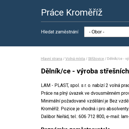
Práce Kroměříž
Hledat zaměstnání
Hlavní strana
/
Volná místa
/
Střížovice
/
Dělník/ce - v
Dělník/ce - výroba střešních
LAM - PLAST, spol. s r. o. nabízí 2 volná pra
Práce na plný úvazek ve dvousměnném pro
Minimální požadované vzdělání je Bez vzdělá
Kroměříž. Pozice je vhodná i pro absolvent
Dalibor Neřád, tel.: 606 712 800, e-mail: la