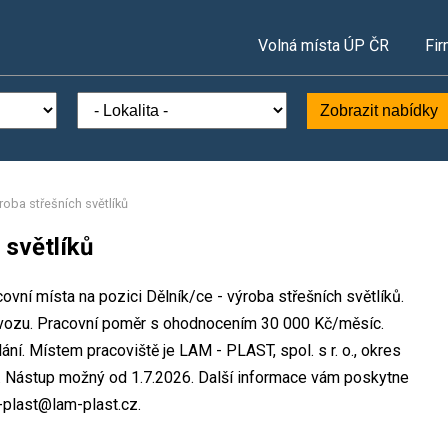
Volná místa ÚP ČR
Fir
Zobrazit nabídky
ýroba střešních světlíků
 světlíků
covní místa na pozici Dělník/ce - výroba střešních světlíků.
vozu. Pracovní poměr s ohodnocením 30 000 Kč/měsíc.
ní. Místem pracoviště je LAM - PLAST, spol. s r. o., okres
y. Nástup možný od 1.7.2026. Další informace vám poskytne
m-plast@lam-plast.cz.