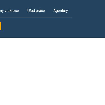
my v okrese
Úřad práce
Agentury