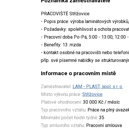
Poznámka zaměstnavatele
PRACOVIŠTĚ Střížovice
- Popis práce: výroba laminátových výrobků, 
- Požadavky: spolehlivost a ochota pracova
- Pracovní doba Po-Pá, 5:00 - 13:00, 12:00 -
- Benefity: 13. mzda
- kontakt osobně na pracovišti nebo telefoni
příp. své písemné nabídky se strukturovaný
Informace o pracovním místě
Zaměstnavatel:
LAM - PLAST, spol. s r. o.
Místo výkonu práce:
Střížovice
Platové ohodnocení:
30 000 Kč / měsíc
Typ pracovního vztahu:
Práce na plný úvaze
Minimální počet hodin týdně:
35
Typ smluvního vztahu:
Pracovní smlouva