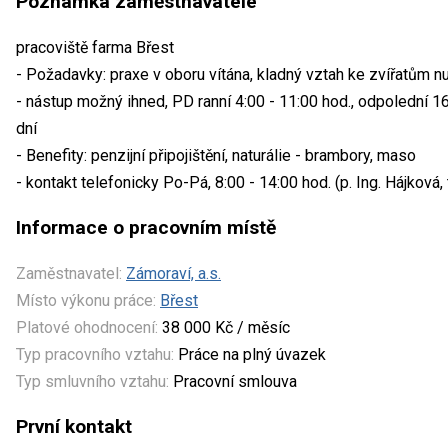
Poznámka zaměstnavatele
pracoviště farma Břest
- Požadavky: praxe v oboru vítána, kladný vztah ke zvířatům n
- nástup možný ihned, PD ranní 4:00 - 11:00 hod., odpolední 16
dní
- Benefity: penzijní připojištění, naturálie - brambory, maso
- kontakt telefonicky Po-Pá, 8:00 - 14:00 hod. (p. Ing. Hájková,
Informace o pracovním místě
Zaměstnavatel:
Zámoraví, a.s.
Místo výkonu práce:
Břest
Platové ohodnocení:
38 000 Kč / měsíc
Typ pracovního vztahu:
Práce na plný úvazek
Typ smluvního vztahu:
Pracovní smlouva
První kontakt