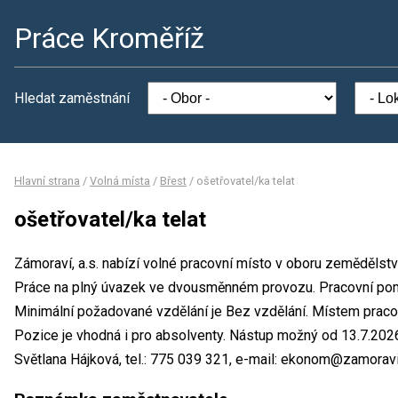
Práce Kroměříž
Hledat zaměstnání
Hlavní strana
/
Volná místa
/
Břest
/
ošetřovatel/ka telat
ošetřovatel/ka telat
Zámoraví, a.s. nabízí volné pracovní místo v oboru zemědělství 
Práce na plný úvazek ve dvousměnném provozu. Pracovní po
Minimální požadované vzdělání je Bez vzdělání. Místem pracovi
Pozice je vhodná i pro absolventy. Nástup možný od 13.7.2026
Světlana Hájková, tel.: 775 039 321, e-mail: ekonom@zamoravi