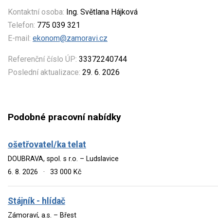
Kontaktní osoba:
Ing. Světlana Hájková
Telefon:
775 039 321
E-mail:
ekonom@zamoravi.cz
Referenční číslo ÚP:
33372240744
Poslední aktualizace:
29. 6. 2026
Podobné pracovní nabídky
ošetřovatel/ka telat
DOUBRAVA, spol. s r.o. – Ludslavice
6. 8. 2026
·
33 000 Kč
Stájník - hlídač
Zámoraví, a.s. – Břest