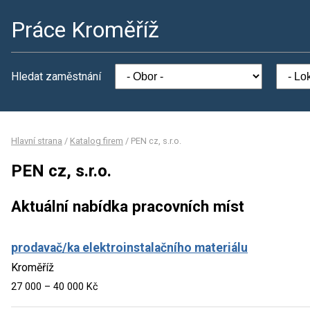
Práce Kroměříž
Hledat zaměstnání
Hlavní strana
/
Katalog firem
/
PEN cz, s.r.o.
PEN cz, s.r.o.
Aktuální nabídka pracovních míst
prodavač/ka elektroinstalačního materiálu
Kroměříž
27 000 – 40 000 Kč