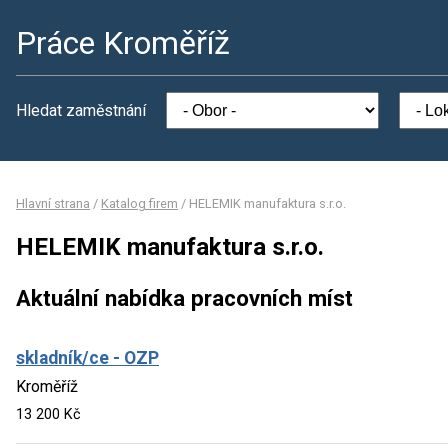
Práce Kroměříž
Hledat zaměstnání
Hlavní strana
/
Katalog firem
/
HELEMIK manufaktura s.r.o.
HELEMIK manufaktura s.r.o.
Aktuální nabídka pracovních míst
skladník/ce - OZP
Kroměříž
13 200 Kč