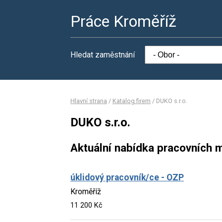
Práce Kroměříž
Hledat zaměstnání
Hlavní strana
/
Katalog firem
/
DUKO s.r.o.
DUKO s.r.o.
Aktuální nabídka pracovních m
úklidový pracovník/ce - OZP
Kroměříž
11 200 Kč