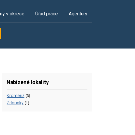
my v okrese
Úřad práce
Agentury
Nabízené lokality
Kroměříž
(3)
Zdounky
(1)