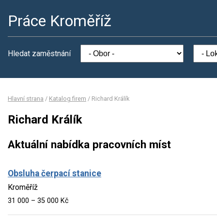
Práce Kroměříž
Hledat zaměstnání
Hlavní strana
/
Katalog firem
/
Richard Králík
Richard Králík
Aktuální nabídka pracovních míst
Obsluha čerpací stanice
Kroměříž
31 000 – 35 000 Kč