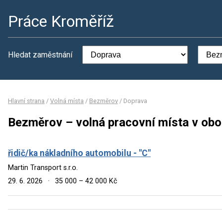
Práce Kroměříž
Hledat zaměstnání
Hlavní strana
/
Volná místa
/
Bezměrov
/
Doprava
Bezměrov – volná pracovní místa v ob
řidič/ka nákladního automobilu - "C"
Martin Transport s.r.o.
29. 6. 2026
·
35 000 – 42 000 Kč