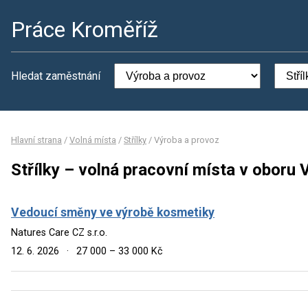
Práce Kroměříž
Hledat zaměstnání
Hlavní strana
/
Volná místa
/
Střílky
/
Výroba a provoz
Střílky – volná pracovní místa v oboru 
Vedoucí směny ve výrobě kosmetiky
Natures Care CZ s.r.o.
12. 6. 2026
·
27 000 – 33 000 Kč