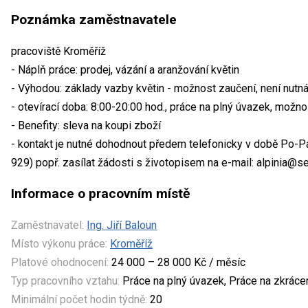
Poznámka zaměstnavatele
pracoviště Kroměříž
- Náplň práce: prodej, vázání a aranžování květin
- Výhodou: základy vazby květin - možnost zaučení, není nutn
- otevírací doba: 8:00-20:00 hod., práce na plný úvazek, možn
- Benefity: sleva na koupi zboží
- kontakt je nutné dohodnout předem telefonicky v době Po-Pá, 
929) popř. zasílat žádosti s životopisem na e-mail: alpinia@
Informace o pracovním místě
Zaměstnavatel:
Ing. Jiří Baloun
Místo výkonu práce:
Kroměříž
Platové ohodnocení:
24 000 – 28 000 Kč / měsíc
Typ pracovního vztahu:
Práce na plný úvazek, Práce na zkrác
Minimální počet hodin týdně:
20