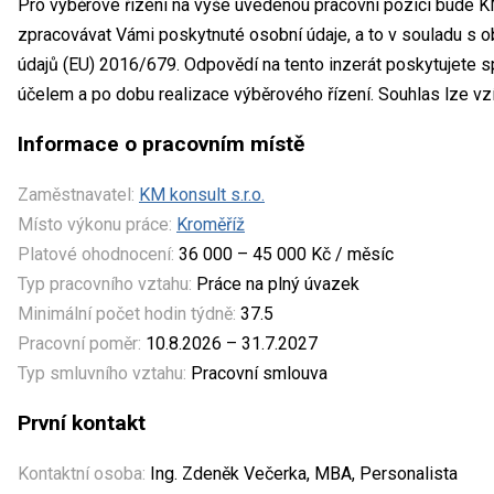
Pro výběrové řízení na výše uvedenou pracovní pozici bude KM 
zpracovávat Vámi poskytnuté osobní údaje, a to v souladu s 
údajů (EU) 2016/679. Odpovědí na tento inzerát poskytujete s
účelem a po dobu realizace výběrového řízení. Souhlas lze vzí
Informace o pracovním místě
Zaměstnavatel:
KM konsult s.r.o.
Místo výkonu práce:
Kroměříž
Platové ohodnocení:
36 000 – 45 000 Kč / měsíc
Typ pracovního vztahu:
Práce na plný úvazek
Minimální počet hodin týdně:
37.5
Pracovní poměr:
10.8.2026 – 31.7.2027
Typ smluvního vztahu:
Pracovní smlouva
První kontakt
Kontaktní osoba:
Ing. Zdeněk Večerka, MBA, Personalista