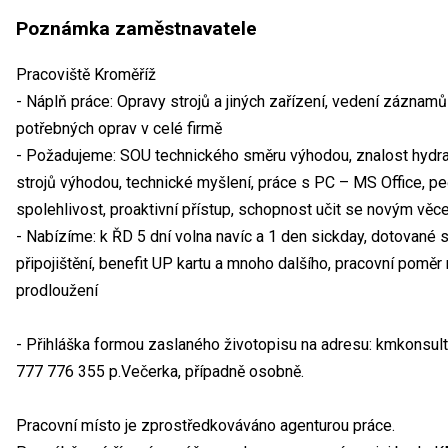
Poznámka zaměstnavatele
Pracoviště Kroměříž
- Náplň práce: Opravy strojů a jiných zařízení, vedení záznam
potřebných oprav v celé firmě
- Požadujeme: SOU technického směru výhodou, znalost hydrau
strojů výhodou, technické myšlení, práce s PC – MS Office, pečli
spolehlivost, proaktivní přístup, schopnost učit se novým vě
- Nabízíme: k ŘD 5 dní volna navíc a 1 den sickday, dotované s
připojištění, benefit UP kartu a mnoho dalšího, pracovní poměr
prodloužení
- Přihláška formou zaslaného životopisu na adresu: kmkonsul
777 776 355 p.Večerka, případně osobně.
Pracovní místo je zprostředkováváno agenturou práce.