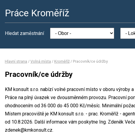
Práce Kroměříž
Hledat zaměstnání
Hlavní strana
/
Volná místa
/
Kroměříž
/
Pracovník/ce údržby
Pracovník/ce údržby
KM konsult s.r.o. nabízí volné pracovní místo v oboru výroby 
Práce na plný úvazek ve dvousměnném provozu. Pracovní pomě
ohodnocením od 36 000 do 45 000 Kč/měsíc. Minimální požado
Místem pracoviště je KM konsult s.r.o. - prac. Kroměříž - age
od 10.8.2026. Další informace vám poskytne Ing. Zdeněk Večer
zdenek@kmkonsult.cz.