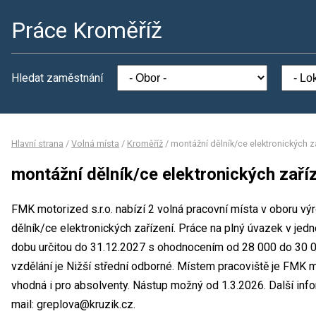
Práce Kroměříž
Hledat zaměstnání
Hlavní strana
/
Volná místa
/
Kroměříž
/
montážní dělník/ce elektronických z
montážní dělník/ce elektronických zaří
FMK motorized s.r.o. nabízí 2 volná pracovní místa v oboru vý
dělník/ce elektronických zařízení. Práce na plný úvazek v j
dobu určitou do 31.12.2027 s ohodnocením od 28 000 do 30 
vzdělání je Nižší střední odborné. Místem pracoviště je FMK mo
vhodná i pro absolventy. Nástup možný od 1.3.2026. Další in
mail: greplova@kruzik.cz.