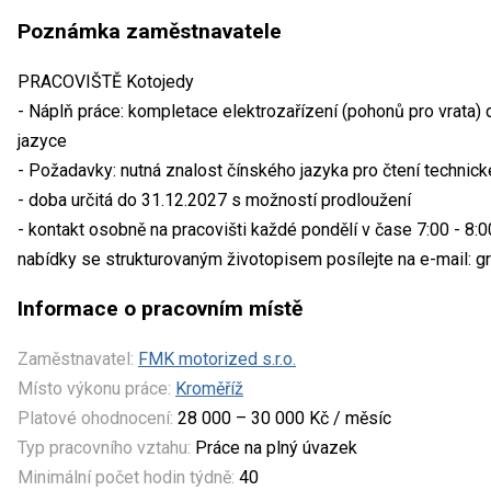
Poznámka zaměstnavatele
PRACOVIŠTĚ Kotojedy
- Náplň práce: kompletace elektrozařízení (pohonů pro vrata
jazyce
- Požadavky: nutná znalost čínského jazyka pro čtení techni
- doba určitá do 31.12.2027 s možností prodloužení
- kontakt osobně na pracovišti každé pondělí v čase 7:00 - 8:
nabídky se strukturovaným životopisem posílejte na e-mail: 
Informace o pracovním místě
Zaměstnavatel:
FMK motorized s.r.o.
Místo výkonu práce:
Kroměříž
Platové ohodnocení:
28 000 – 30 000 Kč / měsíc
Typ pracovního vztahu:
Práce na plný úvazek
Minimální počet hodin týdně:
40