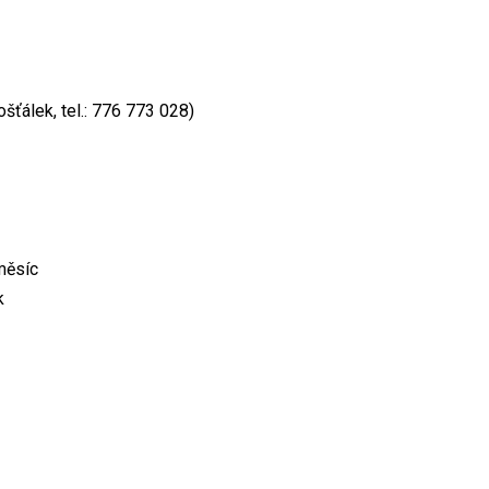
šťálek, tel.: 776 773 028)
měsíc
k