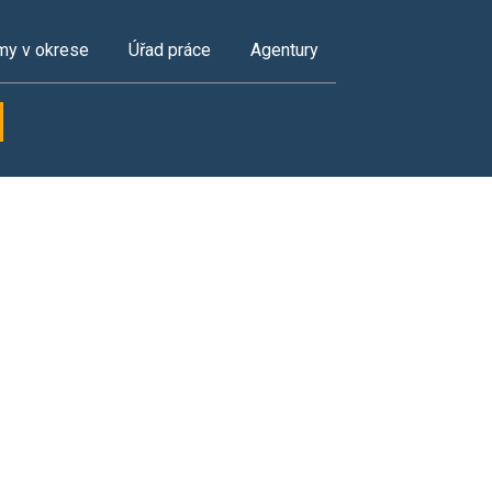
my v okrese
Úřad práce
Agentury