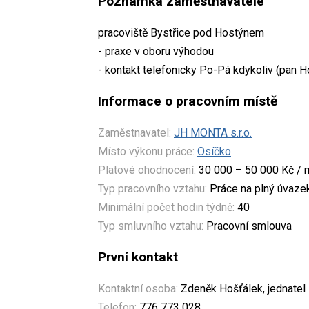
Poznámka zaměstnavatele
pracoviště Bystřice pod Hostýnem
- praxe v oboru výhodou
- kontakt telefonicky Po-Pá kdykoliv (pan Ho
Informace o pracovním místě
Zaměstnavatel:
JH MONTA s.r.o.
Místo výkonu práce:
Osíčko
Platové ohodnocení:
30 000 – 50 000 Kč / 
Typ pracovního vztahu:
Práce na plný úvaze
Minimální počet hodin týdně:
40
Typ smluvního vztahu:
Pracovní smlouva
První kontakt
Kontaktní osoba:
Zdeněk Hošťálek, jednatel
Telefon:
776 773 028