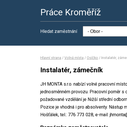
Práce Kroměříž
Hledat zaměstnání
Hlavní strana
/
Volná místa
/
Osíčko
/
Instalatér, záme
Instalatér, zámečník
JH MONTA s.r.o. nabízí volné pracovní místo
jednosměnném provozu. Pracovní poměr s 
požadované vzdělání je Nižší střední odborn
Pozice je vhodná i pro absolventy. Nástup
Hošťálek, tel.: 776 773 028, e-mail: jhmon