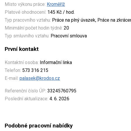
Místo výkonu práce:
Kroměříž
Platové ohodnocení:
145 Kč / hod.
Typ pracovního vztahu:
Práce na plný úvazek, Práce na zkrác
Minimální počet hodin týdně:
20
Typ smluvního vztahu:
Pracovní smlouva
První kontakt
Kontaktní osoba:
Informační linka
Telefon:
573 316 215
E-mail:
palasek@krodos.cz
Referenční číslo ÚP:
33245760795
Poslední aktualizace:
4. 6. 2026
Podobné pracovní nabídky