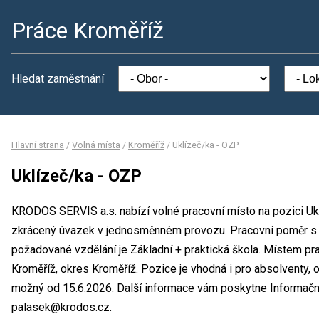
Práce Kroměříž
Hledat zaměstnání
Hlavní strana
/
Volná místa
/
Kroměříž
/
Uklízeč/ka - OZP
Uklízeč/ka - OZP
KRODOS SERVIS a.s. nabízí volné pracovní místo na pozici Uk
zkrácený úvazek v jednosměnném provozu. Pracovní poměr s
požadované vzdělání je Základní + praktická škola. Místem pr
Kroměříž, okres Kroměříž. Pozice je vhodná i pro absolventy,
možný od 15.6.2026. Další informace vám poskytne Informační l
palasek@krodos.cz.