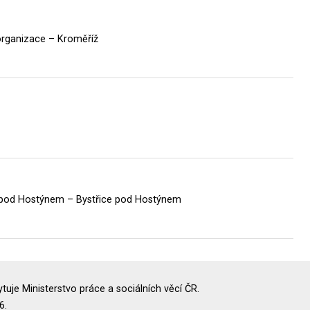
organizace – Kroměříž
e pod Hostýnem – Bystřice pod Hostýnem
uje Ministerstvo práce a sociálních věcí ČR.
6.