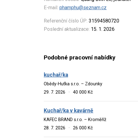
E-mail:
phamphu@seznam.cz
Referenční číslo ÚP:
31594580720
Poslední aktualizace:
15. 1. 2026
Podobné pracovní nabídky
kuchař/ka
Obědy-Huťka s.r.o. – Zdounky
29. 7. 2026
·
40 000 Kč
Kuchař/ka v kavárně
KAFEC BRAND s.r.o. – Kroměříž
28. 7. 2026
·
26 000 Kč