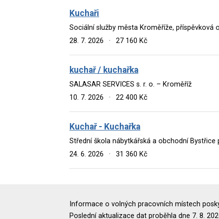
Kuchaři
Sociální služby města Kroměříže, příspěvková 
28. 7. 2026
·
27 160 Kč
kuchař / kuchařka
SALASAR SERVICES s. r. o. – Kroměříž
10. 7. 2026
·
22 400 Kč
Kuchař - Kuchařka
Střední škola nábytkářská a obchodní Bystřic
24. 6. 2026
·
31 360 Kč
Informace o volných pracovních místech poskyt
Poslední aktualizace dat proběhla dne 7. 8. 202