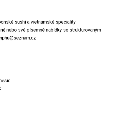
aponské sushi a vietnamské speciality
odině nebo své písemné nabídky se strukturovaným
phamphu@seznam.cz
měsíc
k