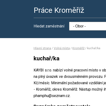
Práce Kroměříž
Hledat zaměstnání
Hlavní strana
/
Volná místa
/
Kroměříž
/
kuchař/ka
kuchař/ka
KAYBI s.r.o. nabízí volné pracovní místo v 
na plný úvazek ve dvousměnném provozu. 
Kč/měsíc. Minimální požadované vzdělání je 
- Kroměříž, okres Kroměříž. Nástup možný i
phamphu@seznam.cz.