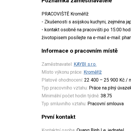
Poznámka zaměstnavatele
PRACOVIŠTĚ Kroměříž
- Zkušenosti s asijskou kuchyni, zejména j
- kontakt osobně na pracovišti po 15:00 h
životopisem posílejte na e-mail e-mail: 
Informace o pracovním místě
Zaměstnavatel:
KAYBI s.r.o.
Místo výkonu práce:
Kroměříž
Platové ohodnocení:
22 400 – 25 900 Kč / 
Typ pracovního vztahu:
Práce na plný úvaze
Minimální počet hodin týdně:
38.75
Typ smluvního vztahu:
Pracovní smlouva
První kontakt
Kontaktní osoba:
Quang Binh Le, jednatel