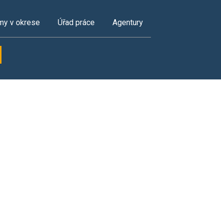
my v okrese
Úřad práce
Agentury